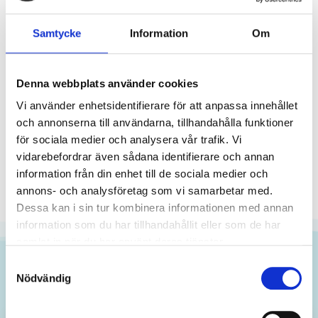
Se eller lyssna – när det passar dig
Samtycke
Information
Om
Denna webbplats använder cookies
Vi använder enhetsidentifierare för att anpassa innehållet
och annonserna till användarna, tillhandahålla funktioner
för sociala medier och analysera vår trafik. Vi
vidarebefordrar även sådana identifierare och annan
information från din enhet till de sociala medier och
ERBJUDANDE
annons- och analysföretag som vi samarbetar med.
🎉 Få 10% rabatt🎉
Dessa kan i sin tur kombinera informationen med annan
Så här säger andra som gått
information som du har tillhandahållit eller som de har
Lämna ditt namn och e-postadress för att få din
kursen
samlat in när du har använt deras tjänster.
10% rabattkod direkt till din inkorg!
Samtyckesval
Du kan när som helst avregistrera dig från vårt nyhetsbrev om du
Nödvändig
inte längre vill ta emot våra erbjudanden
4,7 i betyg
800+ omdömen




