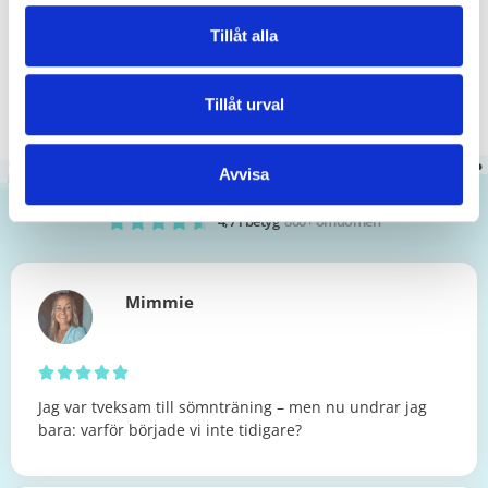
Tillåt alla
Du har inget att förlora – bara bättre sömn att vinna.
Tillåt urval
Så här säger andra föräldrar
Avvisa
4,7 i betyg
800+ omdömen





Mimmie





Jag var tveksam till sömnträning – men nu undrar jag
bara: varför började vi inte tidigare?