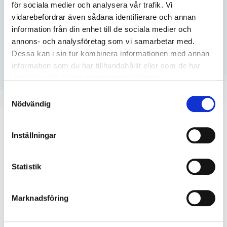
här kursen ger dig tydlig vägledning i sömnträning i
för sociala medier och analysera vår trafik. Vi
öppen säng – för enklare läggningar och nätter utan
vidarebefordrar även sådana identifierare och annan
uppvak.
information från din enhet till de sociala medier och
annons- och analysföretag som vi samarbetar med.
Dessa kan i sin tur kombinera informationen med annan
Köp kurs
595:-​
information som du har tillhandahållit eller som de har
samlat in när du har använt deras tjänster.
Läs mer
Samtyckesval
Nödvändig
Sov gott-garanti
Inställningar
Du har 30 dagar på dig att testa kursen i din egen takt.
Statistik
Känner du ingen skillnad får du pengarna tillbaka.
Testa i lugn och ro, helt utan risk.
Marknadsföring