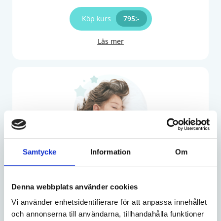
Köp kurs
​795:-
Läs mer
Samtycke
Information
Om
Nu eller aldrig​
Denna webbplats använder cookies
2-6 år​​
Vi använder enhetsidentifierare för att anpassa innehållet
För barn som fortfarande kämpar med sömnen. Den
och annonserna till användarna, tillhandahålla funktioner